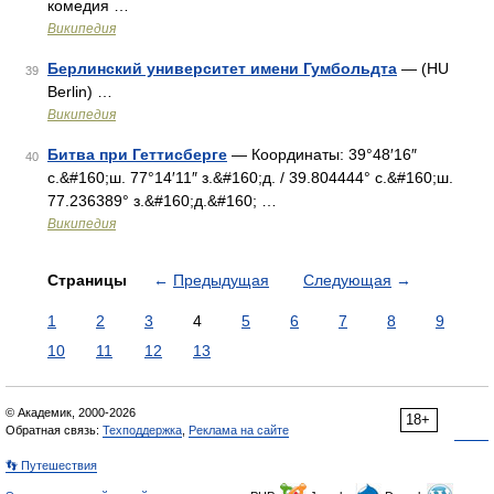
комедия …
Википедия
Берлинский университет имени Гумбольдта
— (HU
39
Berlin) …
Википедия
Битва при Геттисберге
— Координаты: 39°48′16″
40
с.&#160;ш. 77°14′11″ з.&#160;д. / 39.804444° с.&#160;ш.
77.236389° з.&#160;д.&#160; …
Википедия
Страницы
←
Предыдущая
Следующая
→
1
2
3
4
5
6
7
8
9
10
11
12
13
© Академик, 2000-2026
18+
Обратная связь:
Техподдержка
,
Реклама на сайте
👣 Путешествия