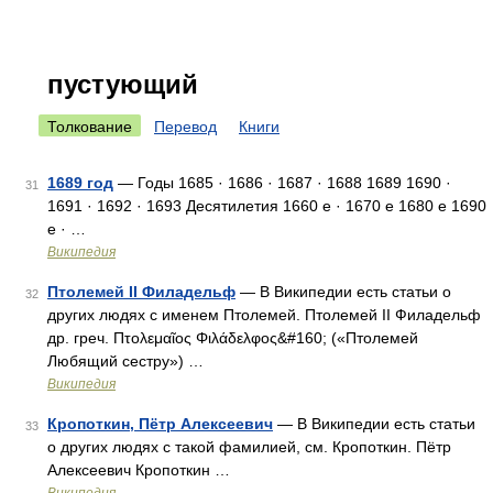
пустующий
Толкование
Перевод
Книги
1689 год
— Годы 1685 · 1686 · 1687 · 1688 1689 1690 ·
31
1691 · 1692 · 1693 Десятилетия 1660 е · 1670 е 1680 е 1690
е · …
Википедия
Птолемей II Филадельф
— В Википедии есть статьи о
32
других людях с именем Птолемей. Птолемей II Филадельф
др. греч. Πτολεμαῖος Φιλάδελφος&#160; («Птолемей
Любящий сестру») …
Википедия
Кропоткин, Пётр Алексеевич
— В Википедии есть статьи
33
о других людях с такой фамилией, см. Кропоткин. Пётр
Алексеевич Кропоткин …