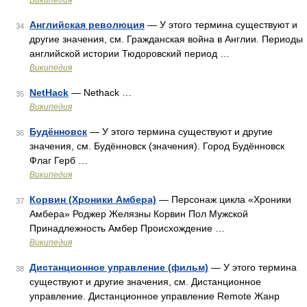
Википедия
Английская революция
— У этого термина существуют и
34
другие значения, см. Гражданская война в Англии. Периоды
английской истории Тюдоровский период …
Википедия
NetHack
— Nethack …
35
Википедия
Будённовск
— У этого термина существуют и другие
36
значения, см. Будённовск (значения). Город Будённовск
Флаг Герб …
Википедия
Корвин (Хроники Амбера)
— Персонаж цикла «Хроники
37
Амбера» Роджер Желязны Корвин Пол Мужской
Принадлежность Амбер Происхождение …
Википедия
Дистанционное управление (фильм)
— У этого термина
38
существуют и другие значения, см. Дистанционное
управление. Дистанционное управление Remote Жанр